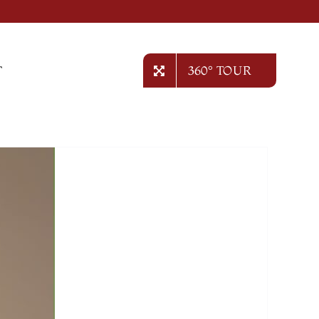
T
360° TOUR